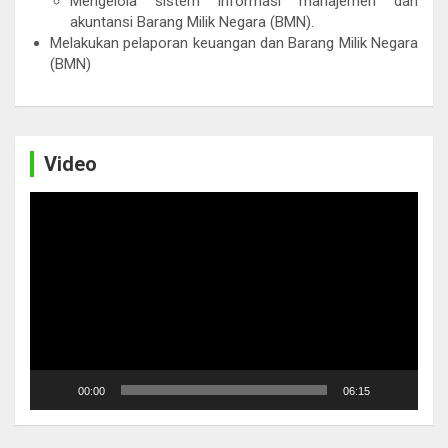
Mengelola sistem informasi manajemen dan
akuntansi Barang Milik Negara (BMN).
Melakukan pelaporan keuangan dan Barang Milik Negara
(BMN)
Video
Video
Player
00:00
06:15