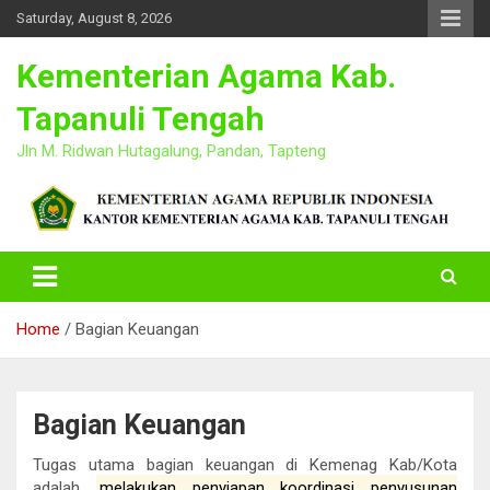
Skip
Saturday, August 8, 2026
to
content
Kementerian Agama Kab.
Tapanuli Tengah
Jln M. Ridwan Hutagalung, Pandan, Tapteng
Home
Bagian Keuangan
Bagian Keuangan
Tugas utama bagian keuangan di Kemenag Kab/Kota
adalah
melakukan penyiapan koordinasi penyusunan