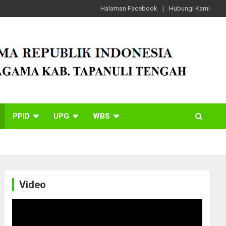
Halaman Facebook
Hubungi Kami
PPID
UPG
WBS
Video
Video
Player