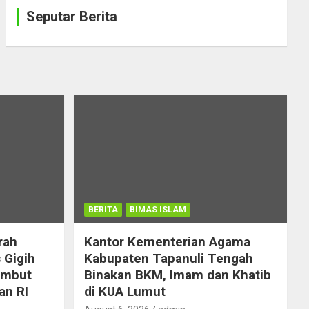
Seputar Berita
BERITA
BIMAS ISLAM
rah
Kantor Kementerian Agama
 Gigih
Kabupaten Tapanuli Tengah
ambut
Binakan BKM, Imam dan Khatib
an RI
di KUA Lumut