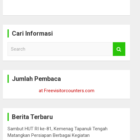
Cari Informasi
S
e
a
r
c
Jumlah Pembaca
h
at Freevisitorcounters.com
Berita Terbaru
Sambut HUT RI ke-81, Kemenag Tapanuli Tengah
Matangkan Persiapan Berbagai Kegiatan