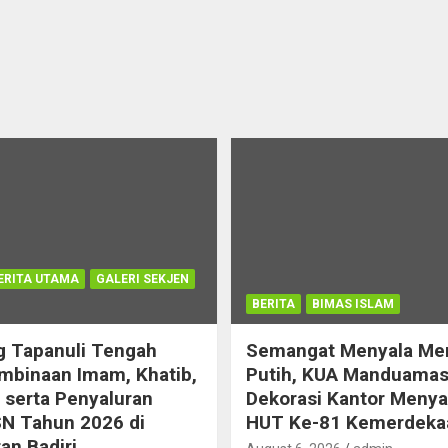
ERITA UTAMA
GALERI SEKJEN
BERITA
BIMAS ISLAM
 Tapanuli Tengah
Semangat Menyala Me
mbinaan Imam, Khatib,
Putih, KUA Manduamas
serta Penyaluran
Dekorasi Kantor Meny
N Tahun 2026 di
HUT Ke-81 Kemerdeka
n Badiri