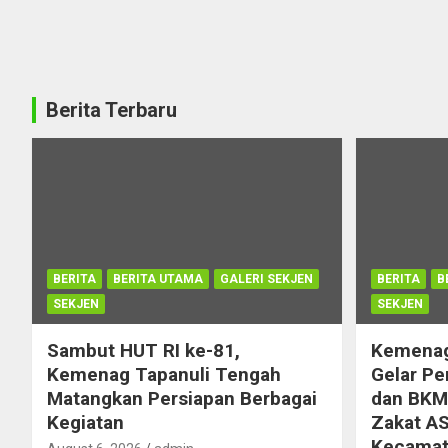
Berita Terbaru
BERITA
BERITA UTAMA
GALERI SEKJEN
BERITA
B
SEKJEN
SEKJEN
Sambut HUT RI ke-81,
Kemenag
Kemenag Tapanuli Tengah
Gelar Pe
Matangkan Persiapan Berbagai
dan BKM 
Kegiatan
Zakat AS
Kecamata