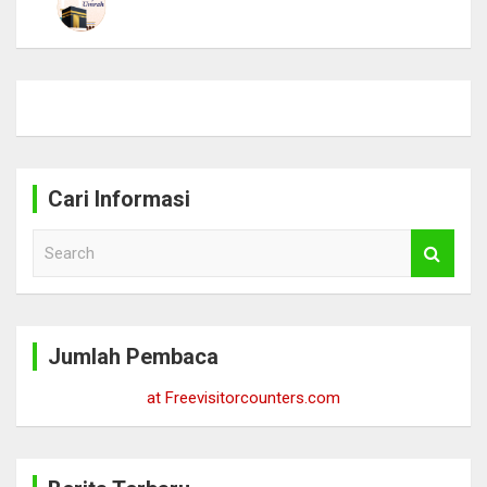
Cari Informasi
S
e
a
r
c
Jumlah Pembaca
h
at Freevisitorcounters.com