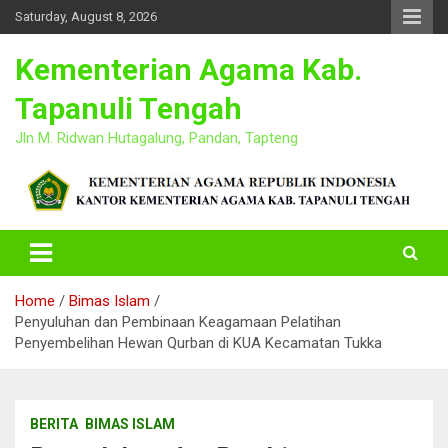
Skip
Saturday, August 8, 2026
to
content
Kementerian Agama Kab.
Tapanuli Tengah
Jln M. Ridwan Hutagalung, Pandan, Tapteng
Home
Bimas Islam
Penyuluhan dan Pembinaan Keagamaan Pelatihan
Penyembelihan Hewan Qurban di KUA Kecamatan Tukka
BERITA
BIMAS ISLAM