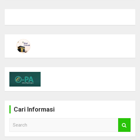
Cari Informasi
S
e
a