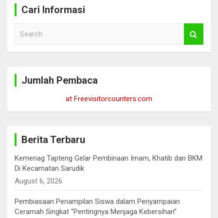
Cari Informasi
S
e
a
r
c
Jumlah Pembaca
h
at Freevisitorcounters.com
Berita Terbaru
Kemenag Tapteng Gelar ‎Pembinaan Imam, Khatib dan BKM
‎Di Kecamatan Sarudik
August 6, 2026
Pembiasaan Penampilan Siswa dalam Penyampaian
Ceramah Singkat “Pentingnya Menjaga Kebersihan”