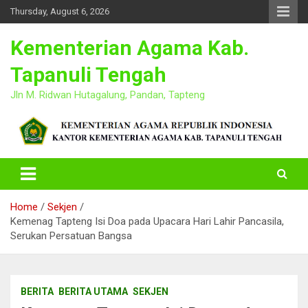
Skip
Thursday, August 6, 2026
to
content
Kementerian Agama Kab.
Tapanuli Tengah
Jln M. Ridwan Hutagalung, Pandan, Tapteng
Home
Sekjen
Kemenag Tapteng Isi Doa pada Upacara Hari Lahir Pancasila,
Serukan Persatuan Bangsa
BERITA
BERITA UTAMA
SEKJEN