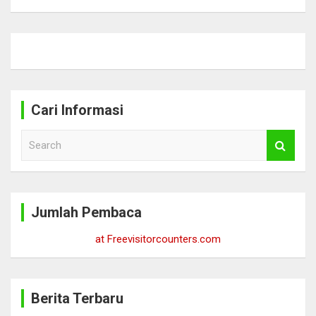
Cari Informasi
S
e
a
r
c
Jumlah Pembaca
h
at Freevisitorcounters.com
Berita Terbaru