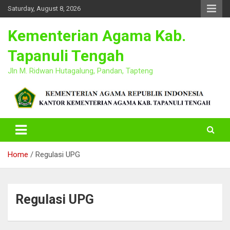
Skip
Saturday, August 8, 2026
to
content
Kementerian Agama Kab.
Tapanuli Tengah
Jln M. Ridwan Hutagalung, Pandan, Tapteng
Home
Regulasi UPG
Regulasi UPG