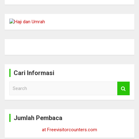
Cari Informasi
S
e
a
r
c
Jumlah Pembaca
h
at Freevisitorcounters.com