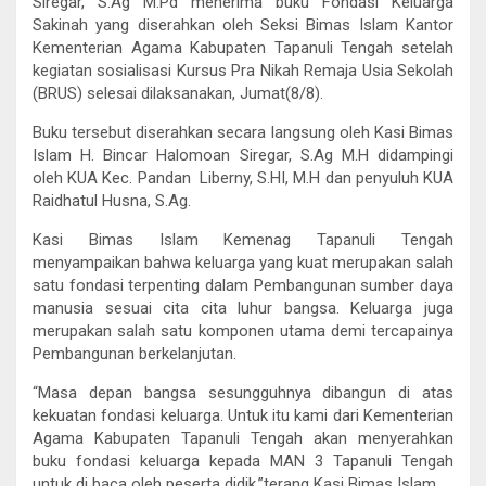
Siregar, S.Ag M.Pd menerima buku Fondasi Keluarga
Sakinah yang diserahkan oleh Seksi Bimas Islam Kantor
Kementerian Agama Kabupaten Tapanuli Tengah setelah
kegiatan sosialisasi Kursus Pra Nikah Remaja Usia Sekolah
(BRUS) selesai dilaksanakan, Jumat(8/8).
Buku tersebut diserahkan secara langsung oleh Kasi Bimas
Islam H. Bincar Halomoan Siregar, S.Ag M.H didampingi
oleh KUA Kec. Pandan Liberny, S.HI, M.H dan penyuluh KUA
Raidhatul Husna, S.Ag.
Kasi Bimas Islam Kemenag Tapanuli Tengah
menyampaikan bahwa keluarga yang kuat merupakan salah
satu fondasi terpenting dalam Pembangunan sumber daya
manusia sesuai cita cita luhur bangsa. Keluarga juga
merupakan salah satu komponen utama demi tercapainya
Pembangunan berkelanjutan.
“Masa depan bangsa sesungguhnya dibangun di atas
kekuatan fondasi keluarga. Untuk itu kami dari Kementerian
Agama Kabupaten Tapanuli Tengah akan menyerahkan
buku fondasi keluarga kepada MAN 3 Tapanuli Tengah
untuk di baca oleh peserta didik,”terang Kasi Bimas Islam.