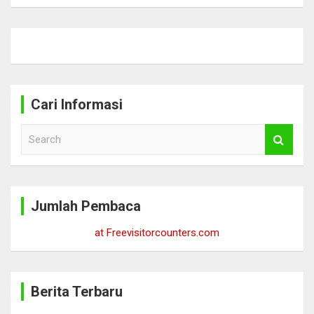
Cari Informasi
S
e
a
r
c
Jumlah Pembaca
h
at Freevisitorcounters.com
Berita Terbaru