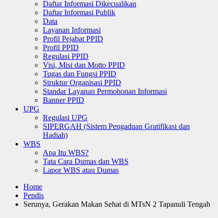
Daftar Informasi Dikecualikan
Daftar Informasi Publik
Data
Layanan Informasi
Profil Pejabat PPID
Profil PPID
Regulasi PPID
Visi, Misi dan Motto PPID
Tugas dan Fungsi PPID
Struktur Organisasi PPID
Standar Layanan Permohonan Informasi
Banner PPID
UPG
Regulasi UPG
SIPERGAH (Sistem Pengaduan Gratifikasi dan
Hadiah)
WBS
Apa Itu WBS?
Tata Cara Dumas dan WBS
Lapor WBS atau Dumas
Home
Pendis
Serunya, Gerakan Makan Sehat di MTsN 2 Tapanuli Tengah