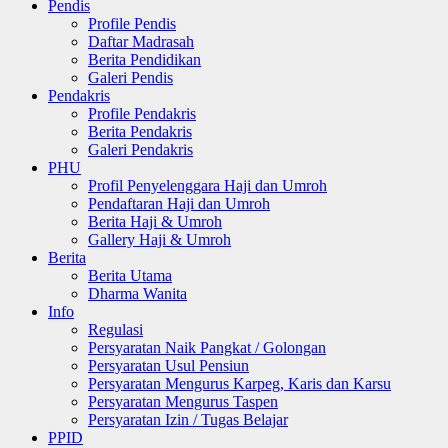
Pendis
Profile Pendis
Daftar Madrasah
Berita Pendidikan
Galeri Pendis
Pendakris
Profile Pendakris
Berita Pendakris
Galeri Pendakris
PHU
Profil Penyelenggara Haji dan Umroh
Pendaftaran Haji dan Umroh
Berita Haji & Umroh
Gallery Haji & Umroh
Berita
Berita Utama
Dharma Wanita
Info
Regulasi
Persyaratan Naik Pangkat / Golongan
Persyaratan Usul Pensiun
Persyaratan Mengurus Karpeg, Karis dan Karsu
Persyaratan Mengurus Taspen
Persyaratan Izin / Tugas Belajar
PPID