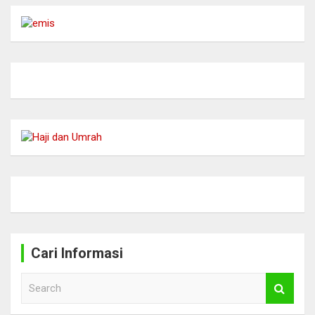
Cari Informasi
S
e
a