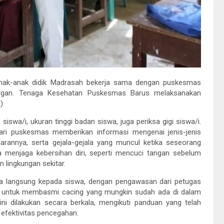
nak-anak didik Madrasah bekerja sama dengan puskesmas
cingan. Tenaga Kesehatan Puskesmas Barus melaksanakan
)
swa/i, ukuran tinggi badan siswa, juga periksa gigi siswa/i.
 dari puskesmas memberikan informasi mengenai jenis-jenis
rannya, serta gejala-gejala yang muncul ketika seseorang
ya menjaga kebersihan diri, seperti mencuci tangan sebelum
 lingkungan sekitar.
ra langsung kepada siswa, dengan pengawasan dari petugas
an untuk membasmi cacing yang mungkin sudah ada di dalam
ini dilakukan secara berkala, mengikuti panduan yang telah
efektivitas pencegahan.