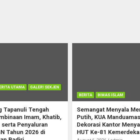
ERITA UTAMA
GALERI SEKJEN
BERITA
BIMAS ISLAM
 Tapanuli Tengah
Semangat Menyala Me
mbinaan Imam, Khatib,
Putih, KUA Manduamas
serta Penyaluran
Dekorasi Kantor Meny
N Tahun 2026 di
HUT Ke-81 Kemerdeka
n Badiri