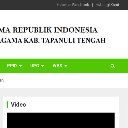
Halaman Facebook
Hubungi Kami
PPID
UPG
WBS
an
Video
Video
Player