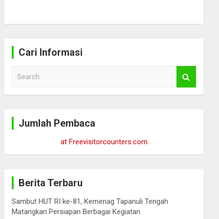
Cari Informasi
S
e
a
r
c
Jumlah Pembaca
h
at Freevisitorcounters.com
Berita Terbaru
Sambut HUT RI ke-81, Kemenag Tapanuli Tengah
Matangkan Persiapan Berbagai Kegiatan