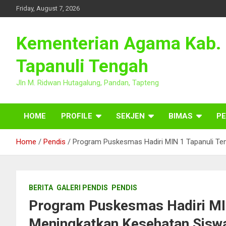
Skip
Friday, August 7, 2026
to
content
Kementerian Agama Kab.
Tapanuli Tengah
Jln M. Ridwan Hutagalung, Pandan, Tapteng
HOME
PROFILE
SEKJEN
BIMAS
PE
Home
Pendis
Program Puskesmas Hadiri MIN 1 Tapanuli Ten
BERITA
GALERI PENDIS
PENDIS
Program Puskesmas Hadiri MIN
Meningkatkan Kesehatan Siswa