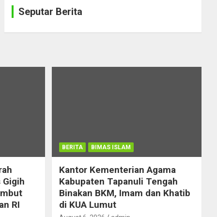
Seputar Berita
BERITA
BIMAS ISLAM
rah
Kantor Kementerian Agama
 Gigih
Kabupaten Tapanuli Tengah
ambut
Binakan BKM, Imam dan Khatib
an RI
di KUA Lumut