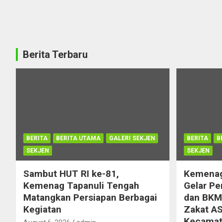
Berita Terbaru
BERITA
BERITA UTAMA
GALERI SEKJEN
BERITA
B
SEKJEN
SEKJEN
Sambut HUT RI ke-81,
Kemenag
Kemenag Tapanuli Tengah
Gelar Pe
Matangkan Persiapan Berbagai
dan BKM 
Kegiatan
Zakat AS
Kecamata